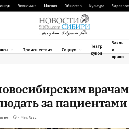
оциум
Экономика
Мнения
Общество
Культура
Здравоох
Закон
Театр
ансы
Происшествия
Социум
и
кукол
право
новосибирским врачам
людать за пациентами
ев нет
4 Mins Read