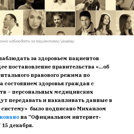
нно наблюдать за пациентами/ pixabay
наблюдать за здоровьем пациентов
ее постановление правительства «…об
нтального правового режима по
 состоянием здоровья граждан с
тв – персональных медицинских
дут передавать и накапливать данные в
систему» было подписано Михаилом
ковано
на “Официальном интернет-
15 декабря.