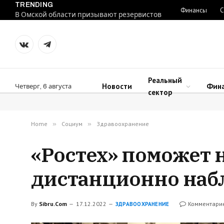
TRENDING
Финансы
С
В Омской области призывают резервистов
VKontakte
Telegram
Реальный
Новости
Фин
Четверг, 6 августа
сектор
Home
»
Социум
»
Здравоохранение
«Ростех» поможет 
дистанционно наб
By
Sibru.Com
17.12.2022
Комментари
ЗДРАВООХРАНЕНИЕ