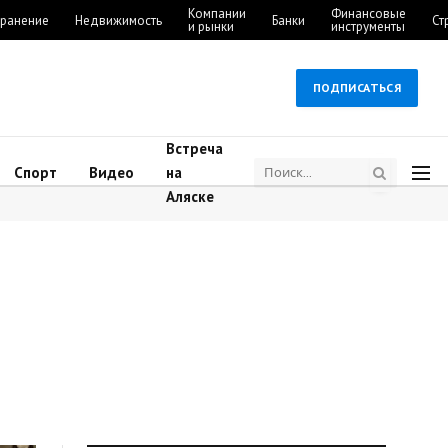
Компании
Финансовые
ранение
Недвижимость
Банки
Ст
и рынки
инструменты
ПОДПИСАТЬСЯ
Встреча
Спорт
Видео
на
Аляске