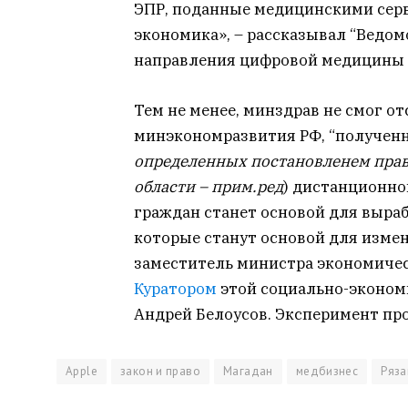
ЭПР, поданные медицинскими сер
экономика», – рассказывал “Ведо
направления цифровой медицины 
Тем не менее, минздрав не смог от
минэкономразвития РФ, “полученн
определенных постановленем прави
области – прим.ред
) дистанционно
граждан станет основой для выра
которые станут основой для измен
заместитель министра экономиче
Куратором
этой социально-эконом
Андрей Белоусов. Эксперимент про
Apple
закон и право
Магадан
медбизнес
Ряза