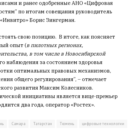
висами и ранее одобренные АНО «Цифровая
мостям” по итогам совещания руководитель
«Инвитро» Борис Зингерман.
стоять свою позицию. В итоге, как поясняет
ый опыт (
в пилотных регионах,
тельства, в том числе в Новосибирской
го наблюдения за состоянием здоровья
ботки оптимальных правовых механизмов,
ения общего регулирования”, – отмечает
ского развития Максим Колесников.
ической инициативы является вице-премьер
длится два года, оператор «Ростех».
нь
Самара
Татарстан
Тюмень
цифровые технологии