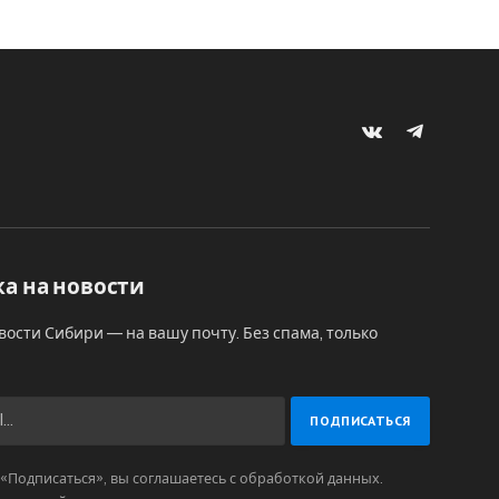
VKontakte
Telegram
а на новости
вости Сибири — на вашу почту. Без спама, только
Подписаться», вы соглашаетесь с обработкой данных.