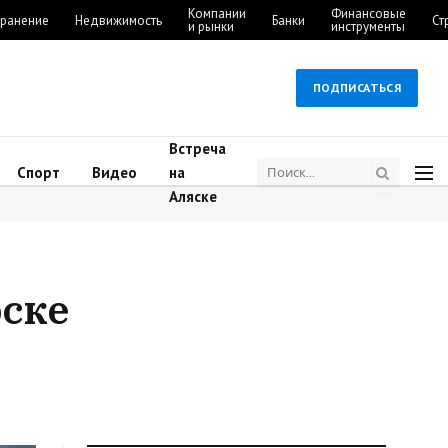
Компании
Финансовые
ранение
Недвижимость
Банки
Ст
и рынки
инструменты
ПОДПИСАТЬСЯ
Встреча
Спорт
Видео
на
Аляске
рске