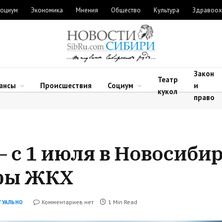
оциум
Экономика
Мнения
Общество
Культура
Здравоох
Закон
Театр
ансы
Происшествия
Социум
и
кукол
право
— с 1 июля в Новосиби
фы ЖКХ
Комментариев нет
1 Min Read
ТУАЛЬНО