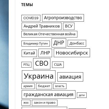
ТЕМЫ
Агропроизводство
COVID19
Андрей Травников
ВСУ
Великая Отечественная война
ДНР
Донбасс
Владимир Путин
Новосибирск
ЛНР
Китай
СВО
США
РПЦ
Украина
авиация
армия
бюджет
власть
гражданская авиация
дети
жкх
закон и право