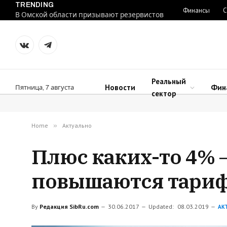
TRENDING
Финансы
С
В Омской области призывают резервистов
VKontakte
Telegram
Реальный
Новости
Фин
Пятница, 7 августа
сектор
Home
»
Актуально
Плюс каких-то 4% 
повышаются тари
By
Редакция SibRu.com
30.06.2017
Updated:
08.03.2019
АК