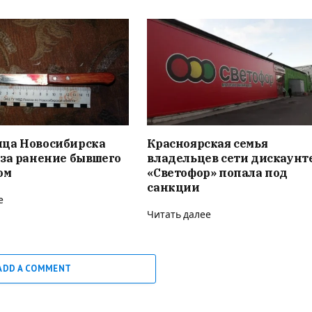
ца Новосибирска
Красноярская семья
за ранение бывшего
владельцев сети дискаунт
ом
«Светофор» попала под
санкции
е
Читать далее
ADD A COMMENT