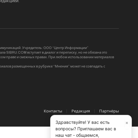
редакцией
.
коммуникаций. Учредитель: ООО “Центр Информации”
ла SIBRU.COM вступает в диалог и переписку, но не обязана это
орском праве и смежных правах. При любом использовании материалов
риалов размещенных в рубрике “Мнения” может не совпадать с
Контакты
Редакция
Партнёры
×
Здравствуйте! У вас есть
вопросы? Приглашаем вас в
наш чат - общаемся,