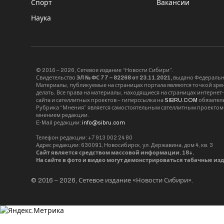
Спорт
Вакансии
Наука
© 2016 – 2026, Сетевое издание “Новости Сибири”.
Свидетельство
ЭЛ № ФС 77 – 82268 от 23.11.2021,
выдано Федерально
Материалы, публикуемые на страницах портала являются точкой зрени
делать. Все права на материалы, находящиеся на страницах интернет
сайта и сателлитных проектов – гиперссылка на
SIBRU.COM
обязател
Рубрика “Мнения” является самостоятельным сателлитным проектом 
мнением редакции.
E-Mail редакции:
info@sibru.com
Телефон редакции: +7 913 002 24 80
Адрес редакции: 630091, Новосибирск, ул. Державина, дом 4, кв. 3
Сайт является средством массовой информации. 18+.
На сайте в фото и видео могут демонстрироваться табачные из
© 2016 – 2026, Сетевое издание «Новости Сибири».