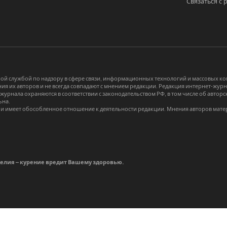
Связаться с 
й службой по надзору в сфере связи, информационных технологий и массовых 
я их авторов и не всегда совпадают с мнением редакции. Редакция интернет-журна
-журнала охраняются в соответствии с законодательством РФ, в том числе об авт
ьна.
и имеет обособленное отношение к деятельности редакции. Мнения авторов мате
делия – курение вредит Вашему здоровью.