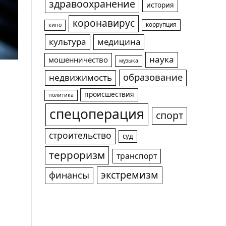
здравоохранение
история
коронавирус
коррупция
кино
культура
медицина
наука
мошенничество
музыка
образование
недвижимость
происшествия
политика
спецоперация
спорт
строительство
суд
терроризм
транспорт
экстремизм
финансы