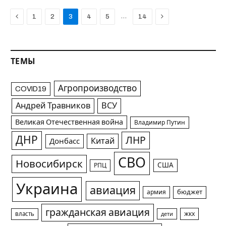
Previous
Next
…
1
2
3
4
5
14
ТЕМЫ
Агропроизводство
COVID19
Андрей Травников
ВСУ
Великая Отечественная война
Владимир Путин
ДНР
ЛНР
Китай
Донбасс
СВО
Новосибирск
США
РПЦ
Украина
авиация
армия
бюджет
гражданская авиация
жкх
власть
дети