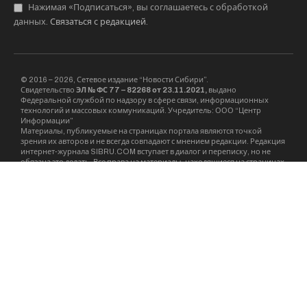
Нажимая «Подписаться», вы соглашаетесь с обработкой
данных.
Связаться с редакцией
.
© 2016 – 2026, Сетевое издание “Новости Сибири”.
Свидетельство
ЭЛ № ФС 77 – 82268 от 23.11.2021,
выдано
Федеральной службой по надзору в сфере связи, информационных
технологий и массовых коммуникаций. Учредитель: ООО “Центр
Информации”
Материалы, публикуемые на страницах портала являются точкой
зрения их авторов и не всегда совпадают с мнением редакции. Редакция
интернет-журнала SIBRU.COM вступает в диалог и переписку, но не
обязана это делать. Все права на материалы, находящиеся на страницах
интернет-журнала охраняются в соответствии с законодательством РФ,
в том числе об авторском праве и смежных правах. При любом
использовании материалов сайта и сателлитных проектов –
гиперссылка на
SIBRU.COM
обязательна.
Рубрика “Мнения” является самостоятельным сателлитным проектом и
имеет обособленное отношение к деятельности редакции. Мнения
авторов материалов размещенных в рубрике “Мнения” может не
совпадать с мнением редакции.
E-Mail редакции:
info@sibru.com
Телефон редакции: +7 913 002 24 80
Адрес редакции: 630091, Новосибирск, ул. Державина, дом 4, кв. 3
Сайт является средством массовой информации. 18+.
На сайте в фото и видео могут демонстрироваться табачные