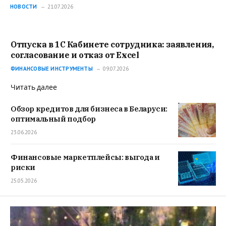
секреты и преимущества
НОВОСТИ
21.07.2026
Отпуска в 1С Кабинете сотрудника: заявления,
согласование и отказ от Excel
ФИНАНСОВЫЕ ИНСТРУМЕНТЫ
09.07.2026
Читать далее
Обзор кредитов для бизнеса в Беларуси:
оптимальный подбор
23.06.2026
Финансовые маркетплейсы: выгода и
риски
25.05.2026