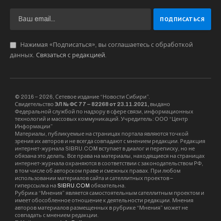
Особенностью встречи 2024 года стало
награждение представителей пресс-служб
российских авиакомпаний и аэропортов.
Советник руководителя Федерального
агентства воздушного транспорта Артём
Кореняко вручил благодарности и
благодарственные письма, подписанные
главой ведомства Дмитрием Ядровым.
Благодарственными письмами отмечена
работа пресс-служб авиакомпаний “Аэрофлот –
российские авиалинии” и Smartavia,
Международного аэропорта Казань и компании
“Воздушные Ворота Северной Столицы”,
управляющей Международным аэропортом
Пулково. Также приказом Росавиации