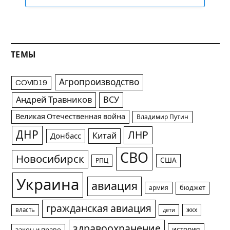
ТЕМЫ
Агропроизводство
COVID19
Андрей Травников
ВСУ
Великая Отечественная война
Владимир Путин
ДНР
ЛНР
Китай
Донбасс
СВО
Новосибирск
США
РПЦ
Украина
авиация
армия
бюджет
гражданская авиация
жкх
власть
дети
здравоохранение
история