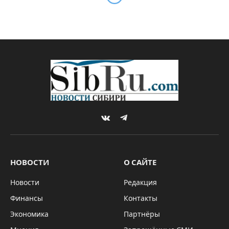
В Москве состоялась XXIII
встреча участников
авиационного пресс-клуба
By
Sibru.Com
13.12.2024
Комментариев нет
НОВОСТИ
3 Mins Read