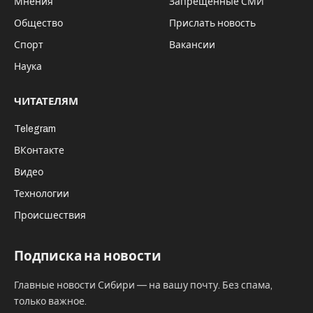
XXIII встреча участников Авиационного
пресс-клуба, объединяющего
журналистов, специализирующихся на
тематике воздушного транспорта и
аэрокосмической промышленности, и
пресс-секретарей авиационных
предприятий и организаций, состоялась в
Москве в четверг 05 декабря.
На площадке “Яровит Холл Якиманка”
собралось более 200 гостей, что подтвердило
статус мероприятия как крупнейшей
специализированной коммуникационной
площадки в отраслевом PR.