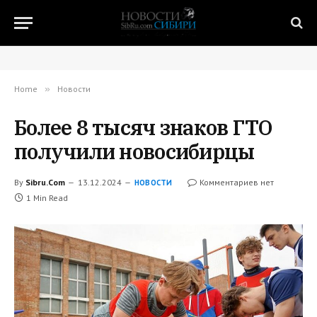
Home
»
Новости
Более 8 тысяч знаков ГТО
получили новосибирцы
By
Sibru.Com
13.12.2024
Комментариев нет
НОВОСТИ
1 Min Read