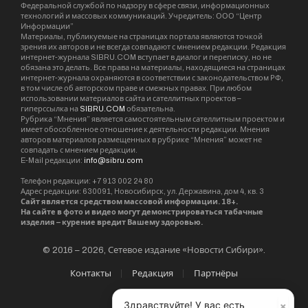
Федеральной службой по надзору в сфере связи, информационных
технологий и массовых коммуникаций. Учредитель: ООО “Центр
Информации”
Материалы, публикуемые на страницах портала являются точкой
зрения их авторов и не всегда совпадают с мнением редакции. Редакция
интернет-журнала SIBRU.COM вступает в диалог и переписку, но не
обязана это делать. Все права на материалы, находящиеся на страницах
интернет-журнала охраняются в соответствии с законодательством РФ,
в том числе об авторском праве и смежных правах. При любом
использовании материалов сайта и сателлитных проектов –
гиперссылка на
SIBRU.COM
обязательна.
Рубрика “Мнения” является самостоятельным сателлитным проектом и
имеет обособленное отношение к деятельности редакции. Мнения
авторов материалов размещенных в рубрике “Мнения” может не
совпадать с мнением редакции.
E-Mail редакции:
info@sibru.com
Телефон редакции: +7 913 002 24 80
Адрес редакции: 630091, Новосибирск, ул. Державина, дом 4, кв. 3
Сайт является средством массовой информации. 18+.
На сайте в фото и видео могут демонстрироваться табачные
изделия – курение вредит Вашему здоровью.
© 2016 – 2026, Сетевое издание «Новости Сибири».
Контакты
Редакция
Партнёры
×
Здравствуйте! У вас есть