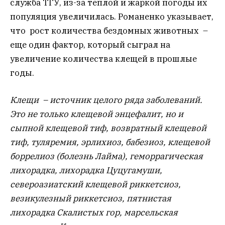
служба ТГУ, из-за теплой и жаркой погоды их
популяция увеличилась. Романенко указывает,
что рост количества бездомных животных –
еще один фактор, который сыграл на
увеличение количества клещей в прошлые
годы.
Клещи – источник целого ряда заболеваний.
Это не только клещевой энцефалит, но и
сыпной клещевой тиф, возвратный клещевой
тиф, туляремия, эрлихиоз, бабезиоз, клещевой
боррелиоз (болезнь Лайма), геморрагическая
лихорадка, лихорадка Цуцугамуши,
североазиатский клещевой риккетсиоз,
везикулезный риккетсиоз, пятнистая
лихорадка Скалистых гор, марсельская