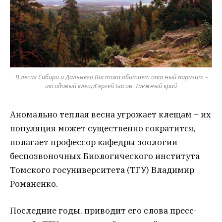
В лесах Сибири и Дальнего Востока обитает опасный паразит -
иксодовый клещ/Сергей Басов. Таежный край
Аномально теплая весна угрожает клещам – их
популяция может существенно сократится,
полагает профессор кафедры зоологии
беспозвоночных Биологического института
Томского госуниверситета (ТГУ) Владимир
Романенко.
Последние годы, приводит его слова пресс-