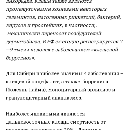
лихорадка. Клещи также являются
промежуточными хозяевами некоторых
гельминтов, патогенных риккетсий, бактерий,
вирусов и простейших, в частности,.
механически переносят возбудителей
дерматобиаза. В РФ ежегодно регистрируется 7
—9 тысяч человек с заболеванием «клещевой
боррелиоз».
Для Сибири наиболее значимы 4 заболевания –
клещевой энцефалит, а также боррелиоз
(болезнь Лайма), моноцитарный эрлихиоз и
гранулоцитарный анаплазмоз.
Наиболее ядовитыми являются
дальневосточные клещи, смертность от
которого достигает до 20%. Данных о