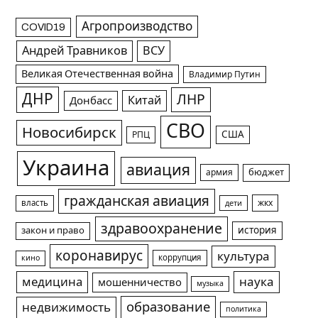
Агропроизводство
COVID19
Андрей Травников
ВСУ
Великая Отечественная война
Владимир Путин
ДНР
ЛНР
Китай
Донбасс
СВО
Новосибирск
США
РПЦ
Украина
авиация
армия
бюджет
гражданская авиация
жкх
власть
дети
здравоохранение
история
закон и право
коронавирус
культура
коррупция
кино
медицина
наука
мошенничество
музыка
образование
недвижимость
политика