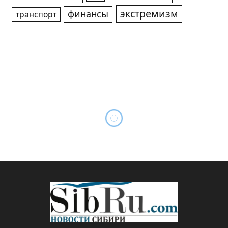
экстремизм
финансы
транспорт
Сосновые лапки и шишки
By
Редакция SibRu.com
05.07.2018
Updated:
05.03.2019
Комментариев нет
2 Mins Read
АКТУАЛЬНО