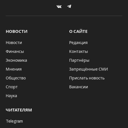
Томские леса исключительно богаты природными дикорастущими
дарами/pixabay
Чиновники подсчитали, сколько
даров природы можно заготовить в
Томске
По
итогам 2017 года восемь тысяч тонн
растений, грибов, ягод закупили