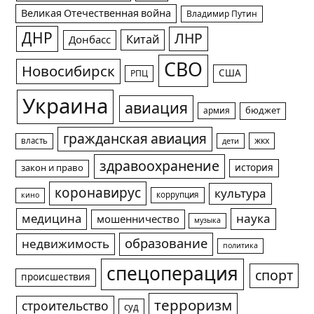
Великая Отечественная война
Владимир Путин
ДНР
ЛНР
Китай
Донбасс
СВО
Новосибирск
США
РПЦ
Украина
авиация
армия
бюджет
гражданская авиация
жкх
власть
дети
здравоохранение
история
закон и право
коронавирус
культура
коррупция
кино
медицина
наука
мошенничество
музыка
образование
недвижимость
политика
спецоперация
спорт
происшествия
терроризм
строительство
суд