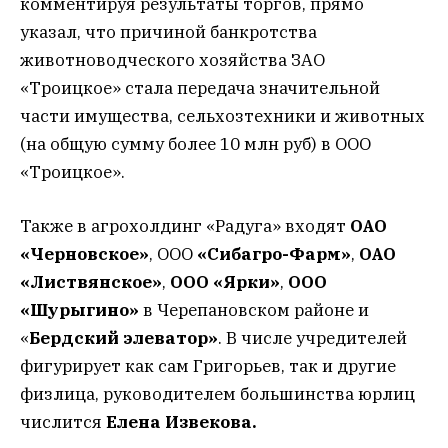
комментируя результаты торгов, прямо
указал, что причиной банкротства
животноводческого хозяйства ЗАО
«Троицкое» стала передача значительной
части имущества, сельхозтехники и животных
(на общую сумму более 10 млн руб) в ООО
«Троицкое».
Также в агрохолдинг «Радуга» входят
ОАО
«Черновское»
, ООО
«Сибагро-Фарм»
,
ОАО
«Листвянское»
,
ООО «Ярки»
,
ООО
«Шурыгино»
в Черепановском районе и
«
Бердский элеватор»
. В числе учредителей
фигурирует как сам Григорьев, так и другие
физлица, руководителем большинства юрлиц
числится
Елена Извекова.