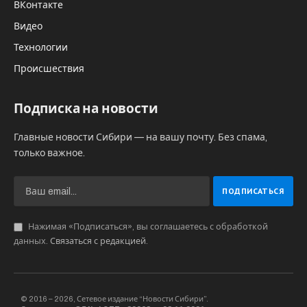
предприниматели у жителей Томской
области — такую цифру озвучил
председатель исполкома
межрегиональной ассоциации «Сибирское
соглашение» Геннадий Гусельников на
встрече с журналистами.
Он уточнил, что половину объема составили
ягоды, в том числе популярные у покупателей
клюква, брусника и другие плоды. Также было
закуплено 650 тонн чаги, 27 тонн сосновых
шишек, на иван -чай пришлось 500 тонн , 1,3
тыс тонн было закуплено еловой лапки.
Кедровые орешки, по словам Гусельникова,
экспортировалось в дальнее зарубежье – в