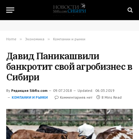
Home
»
Экономика
»
Компании и рынки
Давид Паникашвили
банкротит свой агробизнес в
Сибири
By
Редакция SibRu.com
09.07.2018
Updated:
06.03.2019
Комментариев нет
8 Mins Read
КОМПАНИИ И РЫНКИ