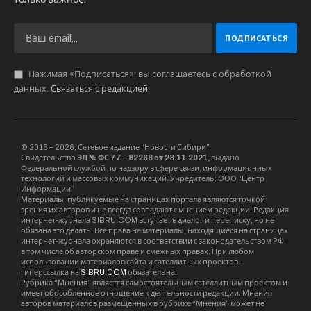
ответ поручил доложить и о прохождении
следующей точки, однако когда лайнер
прошёл границы секторов РДЦ этого не
случилось. Диспетчер велел выйти на связь с
“Новосибирск-Контроль”, но не услышал
подтверждения.
Диспетчеры многократно пытались связаться
с пилотами, перебирая частоты, в том числе
аварийную, однако сделать этого не
получилось. Не смогли “докричаться” до
коллег и экипажи других самолётов,
оказавшихся рядом. При этом воздушное
судно продолжало отображаться на радарах, а
значит оставалось в воздухе.