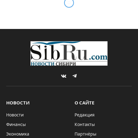
Диспетчеры потеряли связь
с самолётом над
Новосибирском
By
Михаил МЕЛЬНИКОВ
23.02.2025
Updated:
26.02.2025
Комментариев нет
2 Mins Read
БЕЗ РУБРИКИ