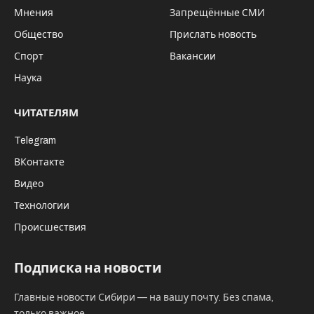
Стала известна причина, по которой в
начале декабря прошлого года
новосибирские авиадиспетчеры потеряли
связь с пассажирским самолётом
авиакомпании “ЮВТ Аэро”, летевшим из
Горно-Алтайска в Казань.
По данным телеграм-канала “Авиаторщина”,
воздушное судно без проблем поднялось в
воздух и набрало высоту. Через час полёта
самолёт прошёл контрольную точку
новосибирского диспетчерского центра, о чём
экипаж доложил диспетчеру. Последний в