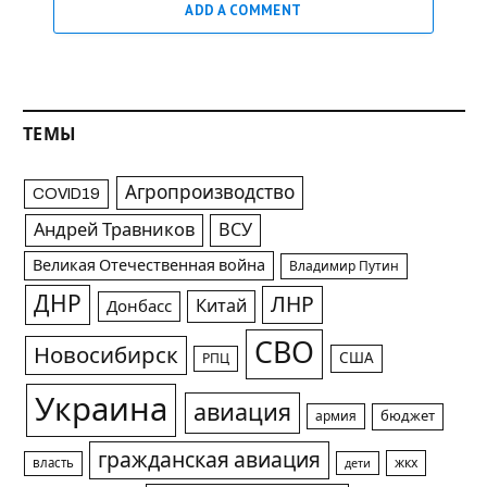
ADD A COMMENT
ТЕМЫ
Агропроизводство
COVID19
Андрей Травников
ВСУ
Великая Отечественная война
Владимир Путин
ДНР
ЛНР
Китай
Донбасс
СВО
Новосибирск
США
РПЦ
Украина
авиация
армия
бюджет
гражданская авиация
жкх
власть
дети