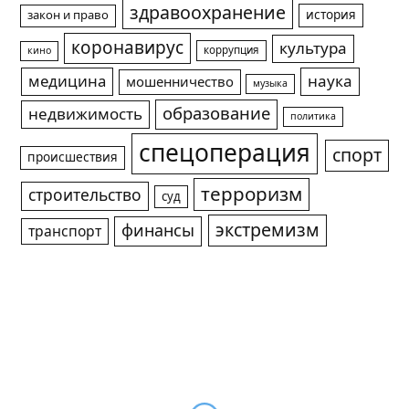
здравоохранение
история
закон и право
коронавирус
культура
коррупция
кино
медицина
наука
мошенничество
музыка
образование
недвижимость
политика
спецоперация
спорт
происшествия
терроризм
строительство
суд
экстремизм
финансы
транспорт