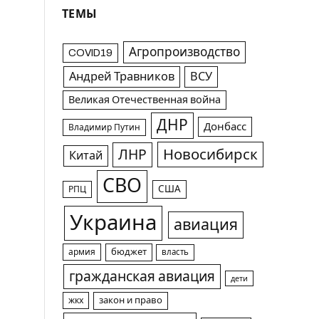
ТЕМЫ
Агропроизводство
COVID19
Андрей Травников
ВСУ
Великая Отечественная война
ДНР
Донбасс
Владимир Путин
Новосибирск
ЛНР
Китай
СВО
США
РПЦ
Украина
авиация
армия
бюджет
власть
гражданская авиация
дети
жкх
закон и право