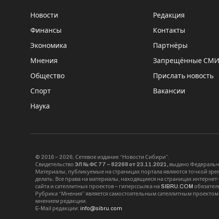
Новости
Редакция
Финансы
Контакты
Экономика
Партнёры
Мнения
Запрещённые СМ
Общество
Прислать новость
Спорт
Вакансии
Наука
© 2016 – 2026, Сетевое издание “Новости Сибири”.
Свидетельство
ЭЛ № ФС 77 – 82268 от 23.11.2021,
выдано Федерально
Материалы, публикуемые на страницах портала являются точкой зрени
делать. Все права на материалы, находящиеся на страницах интернет
сайта и сателлитных проектов – гиперссылка на
SIBRU.COM
обязател
Рубрика “Мнения” является самостоятельным сателлитным проектом 
мнением редакции.
E-Mail редакции:
info@sibru.com