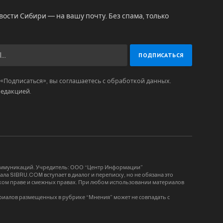
вости Сибири — на вашу почту. Без спама, только
Подписаться», вы соглашаетесь с обработкой данных.
редакцией
.
коммуникаций. Учредитель: ООО “Центр Информации”
ла SIBRU.COM вступает в диалог и переписку, но не обязана это
орском праве и смежных правах. При любом использовании материалов
риалов размещенных в рубрике “Мнения” может не совпадать с