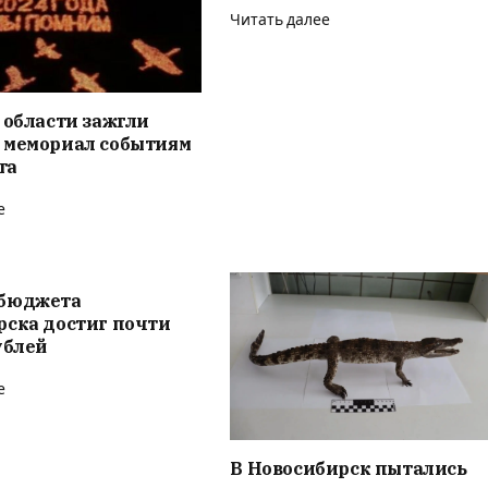
Читать далее
 области зажгли
 мемориал событиям
та
е
бюджета
рска достиг почти
ублей
е
В Новосибирск пытались