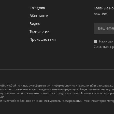
Telegram
Главные но
важное.
ВКонтакте
Видео
И
Технологии
Происшествия
Нажимая «
Связаться с 
й службой по надзору в сфере связи, информационных технологий и массовых 
я их авторов и не всегда совпадают с мнением редакции. Редакция интернет-журна
-журнала охраняются в соответствии с законодательством РФ, в том числе об авт
ьна.
и имеет обособленное отношение к деятельности редакции. Мнения авторов мате