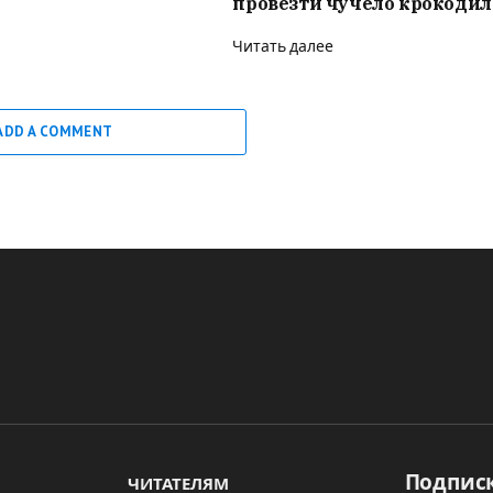
провезти чучело крокодил
Читать далее
ADD A COMMENT
Подписк
ЧИТАТЕЛЯМ