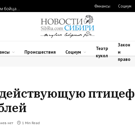
Финансы
Социум
Новосибирские нейрохирурги восстановили функции рук двум бойцам после минно-взрывных травм
Закон
Театр
ансы
Происшествия
Социум
и
кукол
право
т действующую птице
ублей
иев нет
1 Min Read