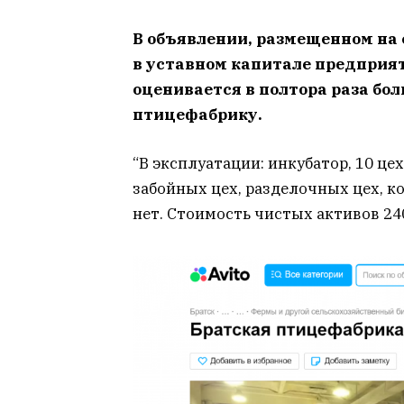
В объявлении, размещенном на с
в уставном капитале предприят
оценивается в полтора раза бол
птицефабрику.
“В эксплуатации: инкубатор, 10 ц
забойных цех, разделочных цех, к
нет. Стоимость чистых активов 240