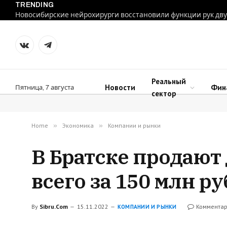
TRENDING
VKontakte
Telegram
Реальный
Новости
Фин
Пятница, 7 августа
сектор
Home
»
Экономика
»
Компании и рынки
В Братске продаю
всего за 150 млн р
By
Sibru.Com
15.11.2022
Комментар
КОМПАНИИ И РЫНКИ