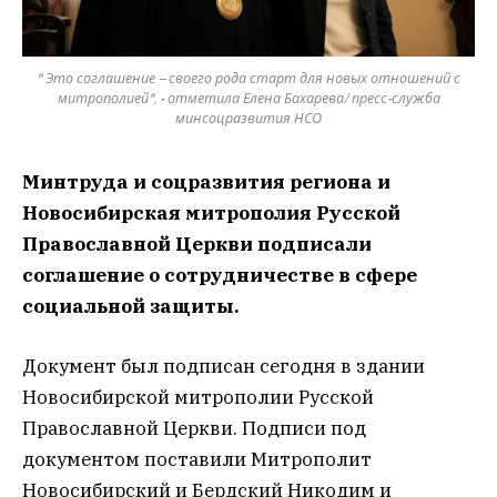
" Это соглашение – своего рода старт для новых отношений с
митрополией", - отметила Елена Бахарева/ пресс-служба
минсоцразвития НСО
Минтруда и соцразвития региона и
Новосибирская митрополия Русской
Православной Церкви подписали
соглашение о сотрудничестве в сфере
социальной защиты.
Документ был подписан сегодня в здании
Новосибирской митрополии Русской
Православной Церкви. Подписи под
документом поставили Митрополит
Новосибирский и Бердский Никодим и