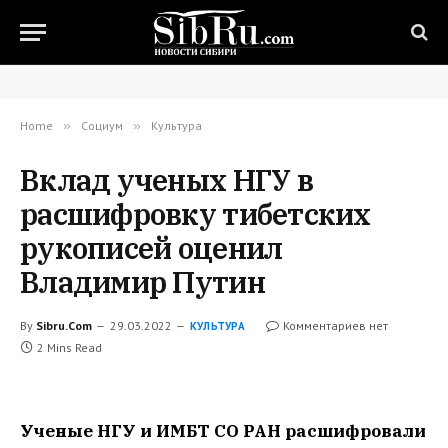
Home
»
Социум
»
Культура
Вклад ученых НГУ в
расшифровку тибетских
рукописей оценил
Владимир Путин
By
Sibru.Com
29.03.2022
Комментариев нет
КУЛЬТУРА
2 Mins Read
Ученые НГУ и ИМБТ СО РАН расшифровали