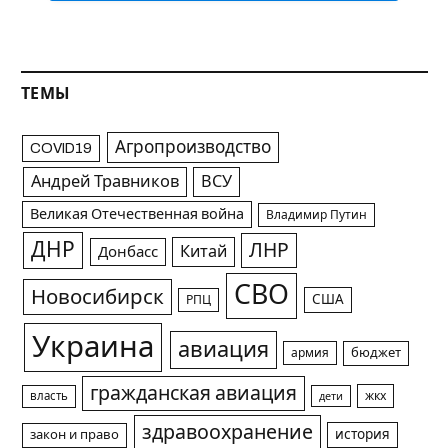
ТЕМЫ
Агропроизводство
COVID19
Андрей Травников
ВСУ
Великая Отечественная война
Владимир Путин
ДНР
ЛНР
Китай
Донбасс
СВО
Новосибирск
США
РПЦ
Украина
авиация
армия
бюджет
гражданская авиация
жкх
власть
дети
здравоохранение
история
закон и право