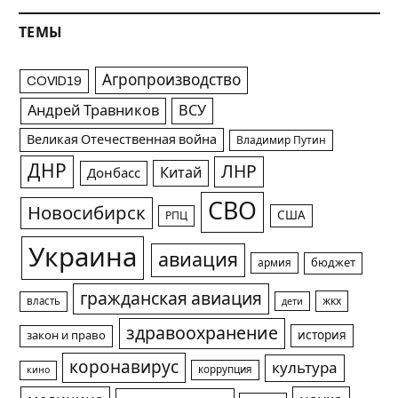
ТЕМЫ
Агропроизводство
COVID19
Андрей Травников
ВСУ
Великая Отечественная война
Владимир Путин
ДНР
ЛНР
Китай
Донбасс
СВО
Новосибирск
США
РПЦ
Украина
авиация
армия
бюджет
гражданская авиация
жкх
власть
дети
здравоохранение
история
закон и право
коронавирус
культура
коррупция
кино