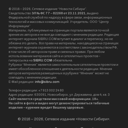
© 2016 – 2026, Сетевое издание “Новости Сибири”.
Свидетельство
ЭЛ № ФС 77 – 82268 от 23.11.2021,
выдано
Федеральной службой по надзору в сфере связи, информационных
технологий и массовых коммуникаций. Учредитель: ООО “Центр
Информации”
Материалы, публикуемые на страницах портала являются точкой
зрения их авторов и не всегда совпадают с мнением редакции. Редакция
интернет-журнала SIBRU.COM вступает в диалог и переписку, но не
обязана это делать. Все права на материалы, находящиеся на страницах
интернет-журнала охраняются в соответствии с законодательством РФ,
в том числе об авторском праве и смежных правах. При любом
использовании материалов сайта и сателлитных проектов –
гиперссылка на
SIBRU.COM
обязательна.
Рубрика “Мнения” является самостоятельным сателлитным проектом и
имеет обособленное отношение к деятельности редакции. Мнения
авторов материалов размещенных в рубрике “Мнения” может не
совпадать с мнением редакции.
E-Mail редакции:
info@sibru.com
Телефон редакции: +7 913 002 24 80
Адрес редакции: 630091, Новосибирск, ул. Державина, дом 4, кв. 3
Сайт является средством массовой информации. 18+.
На сайте в фото и видео могут демонстрироваться табачные
изделия – курение вредит Вашему здоровью.
© 2016 – 2026, Сетевое издание «Новости Сибири».