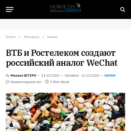
Home
»
Финансы
»
Банки
ВТБ и Ростелеком создают
российский аналог WeChat
By
Михаил ШТЕРН
14.10.2019
Updated:
16.10.2019
БАНКИ
Комментариев нет
3 Mins Read