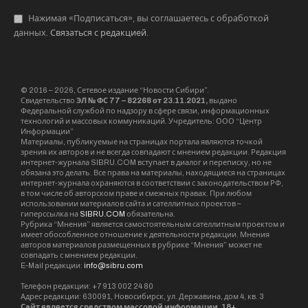
Нажимая «Подписаться», вы соглашаетесь с обработкой
данных.
Связаться с редакцией
.
© 2016 – 2026, Сетевое издание “Новости Сибири”.
Свидетельство
ЭЛ № ФС 77 – 82268 от 23.11.2021,
выдано
Федеральной службой по надзору в сфере связи, информационных
технологий и массовых коммуникаций. Учредитель: ООО “Центр
Информации”
Материалы, публикуемые на страницах портала являются точкой
зрения их авторов и не всегда совпадают с мнением редакции. Редакция
интернет-журнала SIBRU.COM вступает в диалог и переписку, но не
обязана это делать. Все права на материалы, находящиеся на страницах
интернет-журнала охраняются в соответствии с законодательством РФ,
в том числе об авторском праве и смежных правах. При любом
использовании материалов сайта и сателлитных проектов –
гиперссылка на
SIBRU.COM
обязательна.
Рубрика “Мнения” является самостоятельным сателлитным проектом и
имеет обособленное отношение к деятельности редакции. Мнения
авторов материалов размещенных в рубрике “Мнения” может не
совпадать с мнением редакции.
E-Mail редакции:
info@sibru.com
Телефон редакции: +7 913 002 24 80
Адрес редакции: 630091, Новосибирск, ул. Державина, дом 4, кв. 3
Сайт является средством массовой информации. 18+.