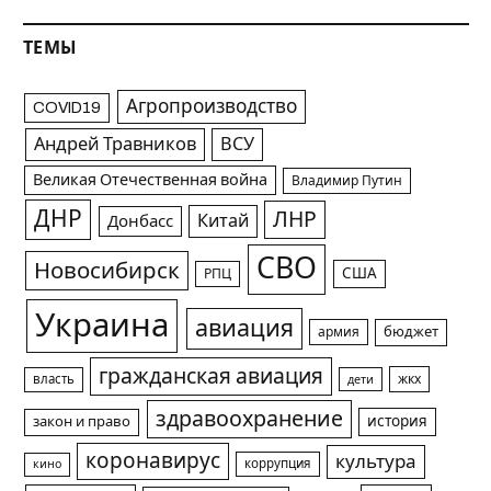
ТЕМЫ
Агропроизводство
COVID19
Андрей Травников
ВСУ
Великая Отечественная война
Владимир Путин
ДНР
ЛНР
Китай
Донбасс
СВО
Новосибирск
США
РПЦ
Украина
авиация
армия
бюджет
гражданская авиация
жкх
власть
дети
здравоохранение
история
закон и право
коронавирус
культура
коррупция
кино