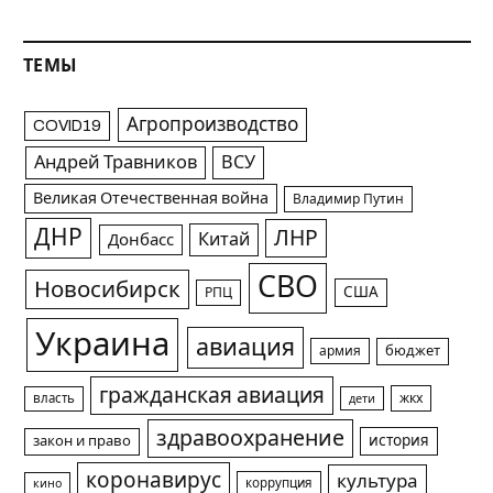
ТЕМЫ
Агропроизводство
COVID19
Андрей Травников
ВСУ
Великая Отечественная война
Владимир Путин
ДНР
ЛНР
Китай
Донбасс
СВО
Новосибирск
США
РПЦ
Украина
авиация
армия
бюджет
гражданская авиация
жкх
власть
дети
здравоохранение
история
закон и право
коронавирус
культура
коррупция
кино