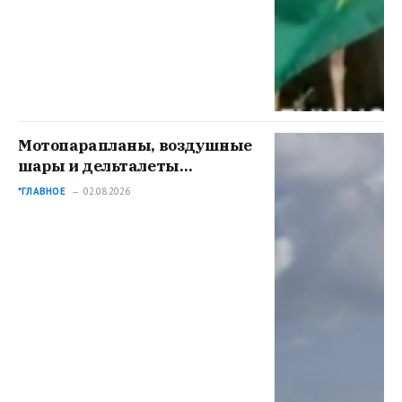
Мотопарапланы, воздушные
шары и дельталеты
показали на фестивале
*ГЛАВНОЕ
02.08.2026
«ВИВА АВИА!»