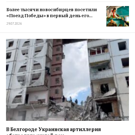
Более тысячи новосибирцев посетили
«Поезд Победы» в первый день его
работы
29.07.2026
В Белгороде Украинская артиллерия