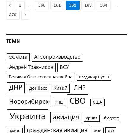
Previous
…
…
1
160
161
162
163
164
Next
370
ТЕМЫ
Агропроизводство
COVID19
Андрей Травников
ВСУ
Великая Отечественная война
Владимир Путин
ДНР
ЛНР
Китай
Донбасс
СВО
Новосибирск
США
РПЦ
Украина
авиация
армия
бюджет
гражданская авиация
жкх
власть
дети