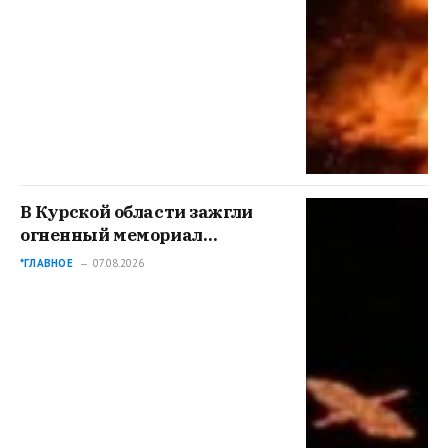
В Курской области зажгли
огненный мемориал
событиям 6-го августа
*ГЛАВНОЕ
07.08.2026