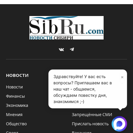
VKontakte
Telegram
НОВОСТИ
О САЙТЕ
×
Здравствуйте! У вас есть
вопросы? Приглашаем вас в
Новости
Редакция
наш чат - общаемся,
обсуждаем повестку дня,
Финансы
Контакты
знакомимся ;-)
Экономика
Партнёры
Мнения
Запрещённые СМИ
Общество
Прислать новость