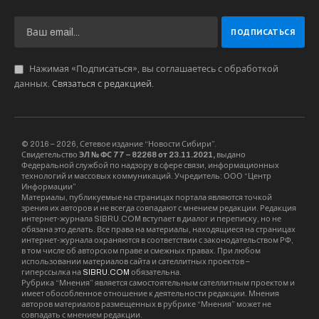
Нажимая «Подписаться», вы соглашаетесь с обработкой
данных.
Связаться с редакцией
.
© 2016 – 2026, Сетевое издание “Новости Сибири”.
Свидетельство
ЭЛ № ФС 77 – 82268 от 23.11.2021,
выдано
Федеральной службой по надзору в сфере связи, информационных
технологий и массовых коммуникаций. Учредитель: ООО “Центр
Информации”
Материалы, публикуемые на страницах портала являются точкой
зрения их авторов и не всегда совпадают с мнением редакции. Редакция
интернет-журнала SIBRU.COM вступает в диалог и переписку, но не
обязана это делать. Все права на материалы, находящиеся на страницах
интернет-журнала охраняются в соответствии с законодательством РФ,
в том числе об авторском праве и смежных правах. При любом
использовании материалов сайта и сателлитных проектов –
гиперссылка на
SIBRU.COM
обязательна.
Рубрика “Мнения” является самостоятельным сателлитным проектом и
имеет обособленное отношение к деятельности редакции. Мнения
авторов материалов размещенных в рубрике “Мнения” может не
совпадать с мнением редакции.