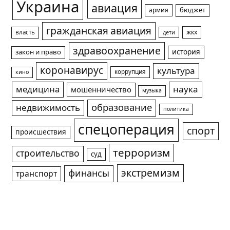
Украина
авиация
армия
бюджет
гражданская авиация
жкх
власть
дети
здравоохранение
история
закон и право
коронавирус
культура
коррупция
кино
медицина
наука
мошенничество
музыка
образование
недвижимость
политика
спецоперация
спорт
происшествия
терроризм
строительство
суд
экстремизм
финансы
транспорт