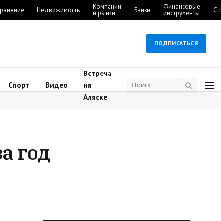
Компании
Финансовые
ранение
Недвижимость
Банки
Ст
и рынки
инструменты
ПОДПИСАТЬСЯ
Встреча
Спорт
Видео
на
Аляске
а год