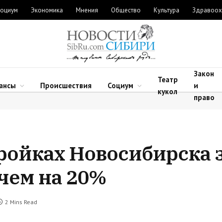
оциум
Экономика
Мнения
Общество
Культура
Здравоох
Закон
Театр
ансы
Происшествия
Социум
и
кукол
право
ройках Новосибирска з
чем на 20%
2 Mins Read