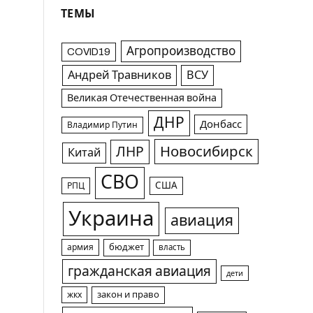
ТЕМЫ
Агропроизводство
COVID19
Андрей Травников
ВСУ
Великая Отечественная война
ДНР
Донбасс
Владимир Путин
Новосибирск
ЛНР
Китай
СВО
США
РПЦ
Украина
авиация
армия
бюджет
власть
гражданская авиация
дети
жкх
закон и право