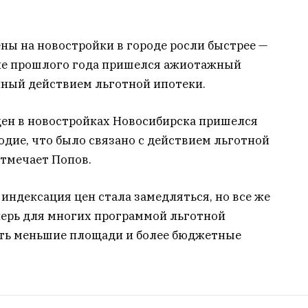
ены на новостройки в городе росли быстрее —
одие прошлого года пришелся ажиотажный
нный действием льготной ипотеки.
 цен в новостройках Новосибирска пришелся
дие, что было связано с действием льготной
отмечает Попов.
индексация цен стала замедляться, но все же
перь для многих программой льготной
ать меньшие площади и более бюджетные