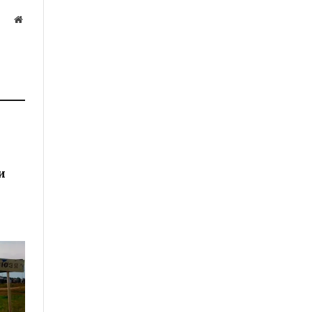
Website
а
и