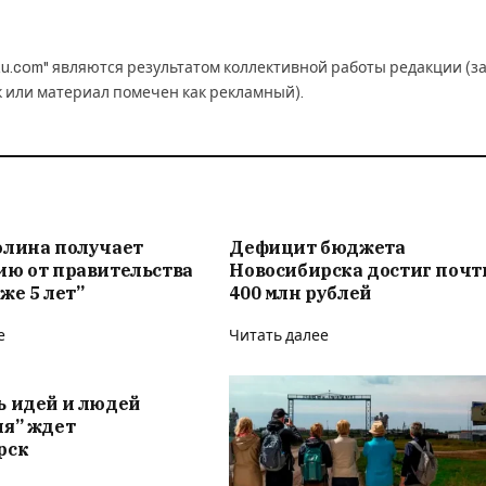
u.com" являются результатом коллективной работы редакции (з
к или материал помечен как рекламный).
олина получает
Дефицит бюджета
ию от правительства
Новосибирска достиг почт
же 5 лет”
400 млн рублей
е
Читать далее
ь идей и людей
ия” ждет
рск