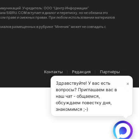
коммуникаций. Учредитель: ООО “Центр Информации”
ла SIBRU.COM вступает в диалог и переписку, но не обязана это
орском праве и смежных правах. При любом использовании материалов
риалов размещенных в рубрике “Мнения” может не совпадать с
Контакты
Редакция
Партнёры
×
Здравствуйте! У вас есть
вопросы? Приглашаем вас в
наш чат - общаемся,
обсуждаем повестку дня,
знакомимся ;-)