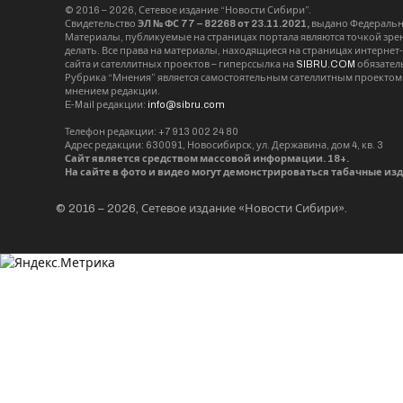
© 2016 – 2026, Сетевое издание “Новости Сибири”.
Свидетельство
ЭЛ № ФС 77 – 82268 от 23.11.2021,
выдано Федерально
Материалы, публикуемые на страницах портала являются точкой зрени
делать. Все права на материалы, находящиеся на страницах интернет
сайта и сателлитных проектов – гиперссылка на
SIBRU.COM
обязател
Рубрика “Мнения” является самостоятельным сателлитным проектом 
мнением редакции.
E-Mail редакции:
info@sibru.com
Телефон редакции: +7 913 002 24 80
Адрес редакции: 630091, Новосибирск, ул. Державина, дом 4, кв. 3
Сайт является средством массовой информации. 18+.
На сайте в фото и видео могут демонстрироваться табачные из
© 2016 – 2026, Сетевое издание «Новости Сибири».