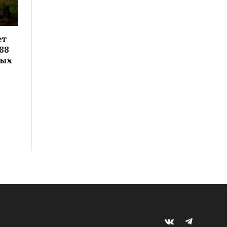
ет
88
вых
VKontakte
Telegram