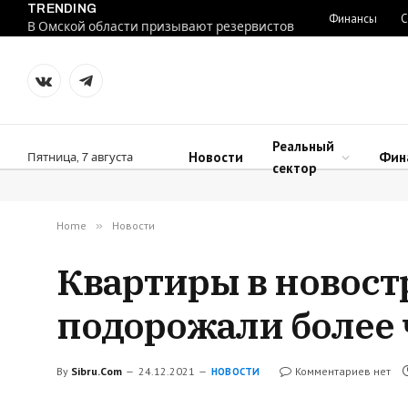
TRENDING
Финансы
С
В Омской области призывают резервистов
VKontakte
Telegram
Реальный
Новости
Фин
Пятница, 7 августа
сектор
Home
»
Новости
Квартиры в новост
подорожали более 
By
Sibru.Com
24.12.2021
Комментариев нет
НОВОСТИ