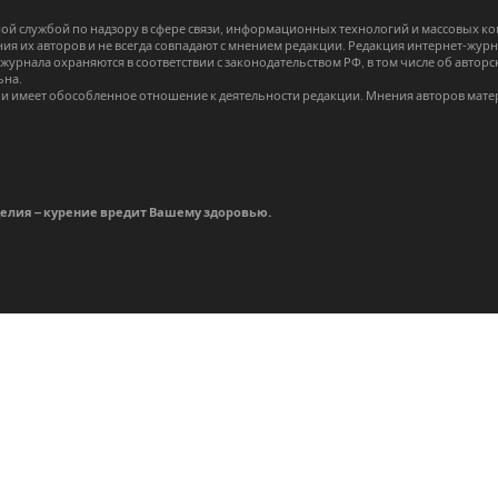
й службой по надзору в сфере связи, информационных технологий и массовых 
я их авторов и не всегда совпадают с мнением редакции. Редакция интернет-журна
-журнала охраняются в соответствии с законодательством РФ, в том числе об авт
ьна.
и имеет обособленное отношение к деятельности редакции. Мнения авторов мате
делия – курение вредит Вашему здоровью.