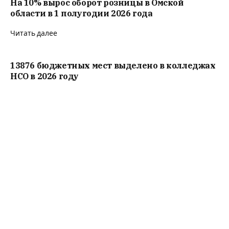
На 10% вырос оборот розницы в Омской
области в 1 полугодии 2026 года
Читать далее
13876 бюджетных мест выделено в колледжах
НСО в 2026 году
Читать далее
58 человек пострадали в Архипо-Осиповке
под Геленджиком после атаки ВСУ
Читать далее