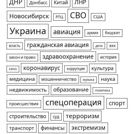
ДНР
ЛНР
Китай
Донбасс
СВО
Новосибирск
США
РПЦ
Украина
авиация
армия
бюджет
гражданская авиация
жкх
власть
дети
здравоохранение
история
закон и право
коронавирус
культура
коррупция
кино
медицина
наука
мошенничество
музыка
образование
недвижимость
политика
спецоперация
спорт
происшествия
терроризм
строительство
суд
экстремизм
финансы
транспорт