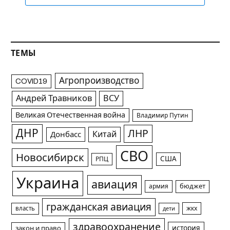
ТЕМЫ
Агропроизводство
COVID19
Андрей Травников
ВСУ
Великая Отечественная война
Владимир Путин
ДНР
ЛНР
Китай
Донбасс
СВО
Новосибирск
США
РПЦ
Украина
авиация
армия
бюджет
гражданская авиация
жкх
власть
дети
здравоохранение
история
закон и право