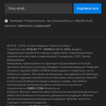
Нажимая «Подписаться», вы соглашаетесь с обработкой
данных.
Связаться с редакцией
.
© 2016 – 2026, Сетевое издание “Новости Сибири”.
Свидетельство
ЭЛ № ФС 77 – 82268 от 23.11.2021,
выдано
Федеральной службой по надзору в сфере связи, информационных
технологий и массовых коммуникаций. Учредитель: ООО “Центр
Информации”
Материалы, публикуемые на страницах портала являются точкой
зрения их авторов и не всегда совпадают с мнением редакции. Редакция
интернет-журнала SIBRU.COM вступает в диалог и переписку, но не
обязана это делать. Все права на материалы, находящиеся на страницах
интернет-журнала охраняются в соответствии с законодательством РФ,
в том числе об авторском праве и смежных правах. При любом
использовании материалов сайта и сателлитных проектов –
гиперссылка на
SIBRU.COM
обязательна.
Рубрика “Мнения” является самостоятельным сателлитным проектом и
имеет обособленное отношение к деятельности редакции. Мнения
авторов материалов размещенных в рубрике “Мнения” может не
совпадать с мнением редакции.
E-Mail редакции:
info@sibru.com