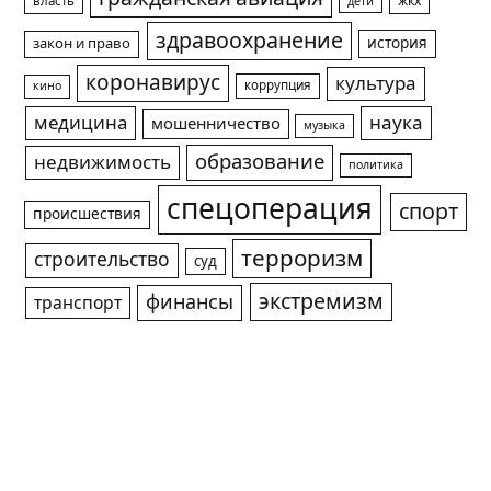
жкх
власть
дети
здравоохранение
история
закон и право
коронавирус
культура
коррупция
кино
медицина
наука
мошенничество
музыка
образование
недвижимость
политика
спецоперация
спорт
происшествия
терроризм
строительство
суд
экстремизм
финансы
транспорт