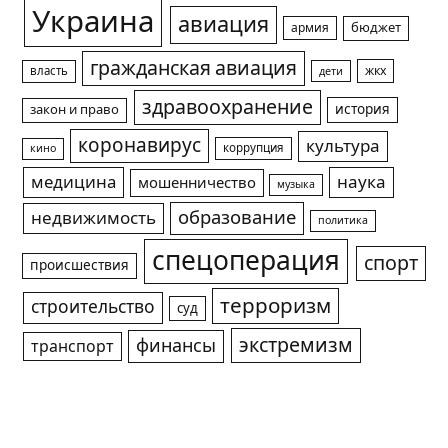
Украина
авиация
армия
бюджет
гражданская авиация
жкх
власть
дети
здравоохранение
история
закон и право
коронавирус
культура
коррупция
кино
медицина
наука
мошенничество
музыка
образование
недвижимость
политика
спецоперация
спорт
происшествия
терроризм
строительство
суд
экстремизм
финансы
транспорт