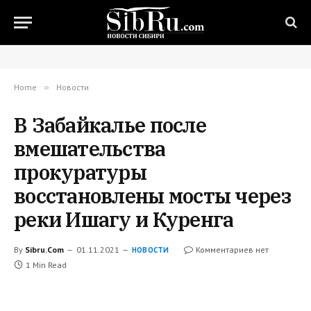
Home
»
Новости
В Забайкалье после
вмешательства
прокуратуры
восстановлены мосты через
реки Ишагу и Куренга
By
Sibru.Com
01.11.2021
Комментариев нет
НОВОСТИ
1 Min Read