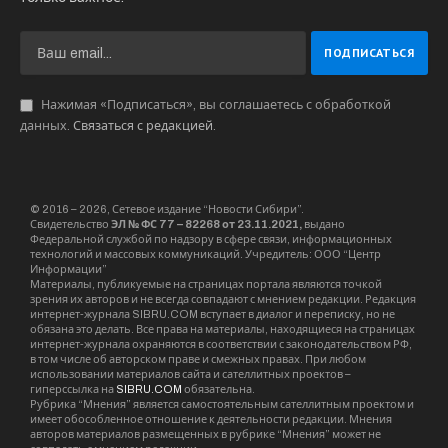
Нажимая «Подписаться», вы соглашаетесь с обработкой
данных.
Связаться с редакцией
.
© 2016 – 2026, Сетевое издание “Новости Сибири”.
Свидетельство
ЭЛ № ФС 77 – 82268 от 23.11.2021,
выдано
Федеральной службой по надзору в сфере связи, информационных
технологий и массовых коммуникаций. Учредитель: ООО “Центр
Информации”
Материалы, публикуемые на страницах портала являются точкой
зрения их авторов и не всегда совпадают с мнением редакции. Редакция
интернет-журнала SIBRU.COM вступает в диалог и переписку, но не
обязана это делать. Все права на материалы, находящиеся на страницах
интернет-журнала охраняются в соответствии с законодательством РФ,
в том числе об авторском праве и смежных правах. При любом
использовании материалов сайта и сателлитных проектов –
гиперссылка на
SIBRU.COM
обязательна.
Рубрика “Мнения” является самостоятельным сателлитным проектом и
имеет обособленное отношение к деятельности редакции. Мнения
авторов материалов размещенных в рубрике “Мнения” может не