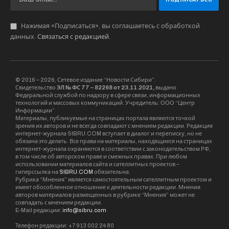
данным пресс-службы, обсуждалась
актуальная повестка – борьба с
пандемией, ход вакцинации, развитие
науки в сибирских регионах, а также
особенности предвыборной политической
кампании 2021 года в преддверии единого
дня голосования.
На встрече с жителями села Плотниково, где
планируют построить мусорный полигон и
мусороперерабатывающий завод, Миронов
сходу пообещал помощь. «Надеюсь, что
отобьем участок», – обнадежил он
потенциальных избирателей. Жители
рассказали политику, что под их обращением
против строительства полигона уже собрано