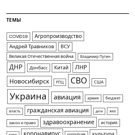
ТЕМЫ
Агропроизводство
COVID19
Андрей Травников
ВСУ
Великая Отечественная война
Владимир Путин
ДНР
ЛНР
Китай
Донбасс
СВО
Новосибирск
США
РПЦ
Украина
авиация
армия
бюджет
гражданская авиация
жкх
власть
дети
здравоохранение
история
закон и право
коронавирус
культура
коррупция
кино