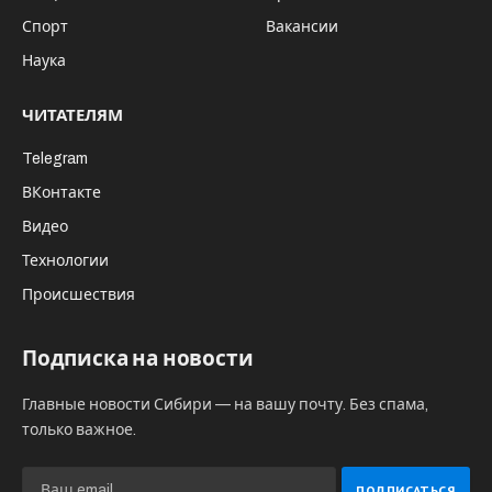
Миронов обсуждал с Травниковым в том числе перспективы
партии «Справедливая Россия – Патриоты – За правду» на
предстоящих осенью выборах в Государственную Думу РФ/пресс-
служба правительства НСО
«Справедливая Россия» заручилась
определенной поддержкой властей в
Новосибирской области, об этом
свидетельствует состоявшаяся встреча
лидера партии Сергея Миронова с
губернатором Новосибирской области
Андреем Травниковым и другими
чиновниками.
Более того, Миронов
высказался по ряду наиболее острых для
региона конфликтов – по строительству
мусорного полигона, проекту
Академгородок2.0. С губернатором , по