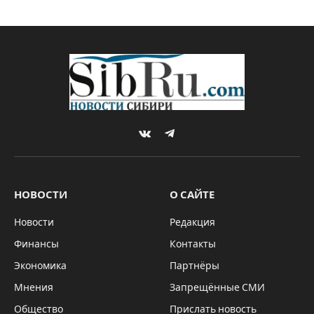
«Справедливая Россия»
делает ставку на
Новосибирск
By
Михаил ШТЕРН
10.07.2021
Updated:
10.07.2021
Комментариев нет
4 Mins Read
ПОЛИТИКА