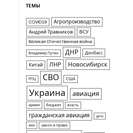
ТЕМЫ
Агропроизводство
COVID19
Андрей Травников
ВСУ
Великая Отечественная война
ДНР
Донбасс
Владимир Путин
Новосибирск
ЛНР
Китай
СВО
США
РПЦ
Украина
авиация
армия
бюджет
власть
гражданская авиация
дети
жкх
закон и право