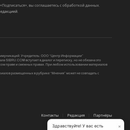
Подписаться», вы соглашаетесь с обработкой данных.
редакцией
.
коммуникаций. Учредитель: ООО “Центр Информации”
ла SIBRU.COM вступает в диалог и переписку, но не обязана это
орском праве и смежных правах. При любом использовании материалов
риалов размещенных в рубрике “Мнения” может не совпадать с
Контакты
Редакция
Партнёры
×
Здравствуйте! У вас есть