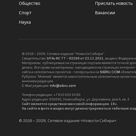
Общество
Прислать новость
Спорт
Вакансии
Наука
© 2016 – 2026, Сетевое издание “Новости Сибири”.
Свидетельство
ЭЛ № ФС 77 – 82268 от 23.11.2021,
выдано Федерально
Материалы, публикуемые на страницах портала являются точкой зрени
делать. Все права на материалы, находящиеся на страницах интернет
сайта и сателлитных проектов – гиперссылка на
SIBRU.COM
обязател
Рубрика “Мнения” является самостоятельным сателлитным проектом 
мнением редакции.
E-Mail редакции:
info@sibru.com
Телефон редакции: +7 913 002 24 80
Адрес редакции: 630091, Новосибирск, ул. Державина, дом 4, кв. 3
Сайт является средством массовой информации. 18+.
На сайте в фото и видео могут демонстрироваться табачные из
© 2016 – 2026, Сетевое издание «Новости Сибири».