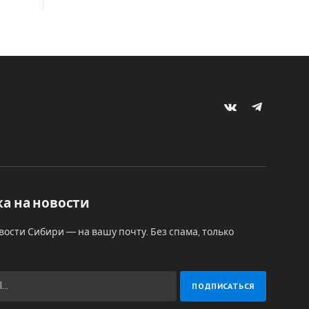
VKontakte
Telegram
а на новости
вости Сибири — на вашу почту. Без спама, только