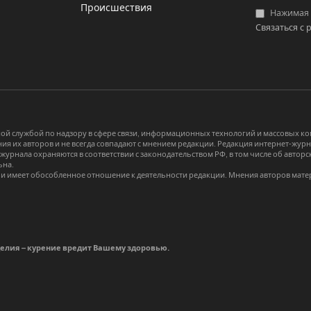
Происшествия
Нажимая «
Связаться с 
й службой по надзору в сфере связи, информационных технологий и массовых 
я их авторов и не всегда совпадают с мнением редакции. Редакция интернет-журна
-журнала охраняются в соответствии с законодательством РФ, в том числе об авт
ьна.
и имеет обособленное отношение к деятельности редакции. Мнения авторов мате
делия – курение вредит Вашему здоровью.