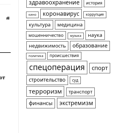
здравоохранение
история
коронавирус
коррупция
кино
Website
культура
медицина
а
наука
мошенничество
музыка
образование
недвижимость
происшествия
политика
спецоперация
спорт
ют
строительство
суд
терроризм
транспорт
экстремизм
финансы