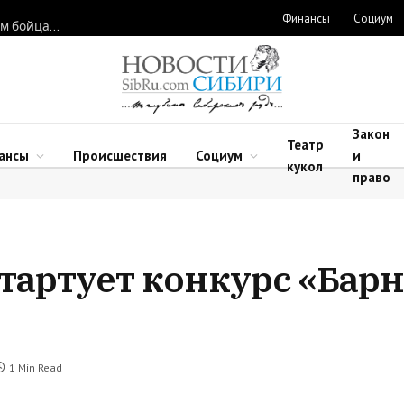
Финансы
Социум
Новосибирские нейрохирурги восстановили функции рук двум бойцам после минно-взрывных травм
Закон
Театр
ансы
Происшествия
Социум
и
кукол
право
тартует конкурс «Барн
1 Min Read