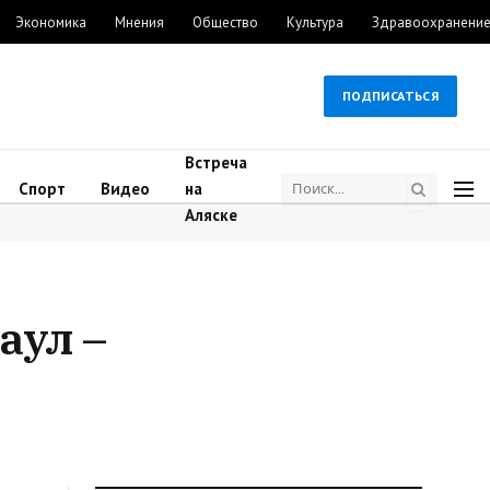
Экономика
Мнения
Общество
Культура
Здравоохранени
ПОДПИСАТЬСЯ
Встреча
Спорт
Видео
на
Аляске
аул –