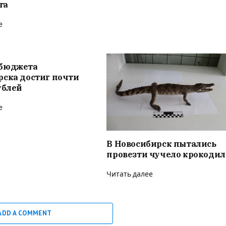
та
е
бюджета
рска достиг почти
ублей
е
В Новосибирск пытались
провезти чучело крокодил
Читать далее
ADD A COMMENT